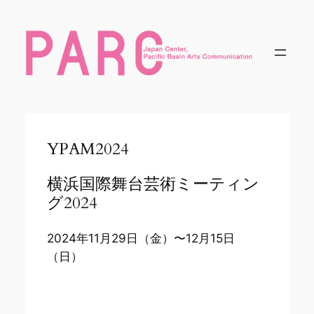
内
容
を
ス
キ
ッ
プ
YPAM2024
横浜国際舞台芸術ミーティン
グ2024
2024年11月29日（金）〜12月15日
（日）